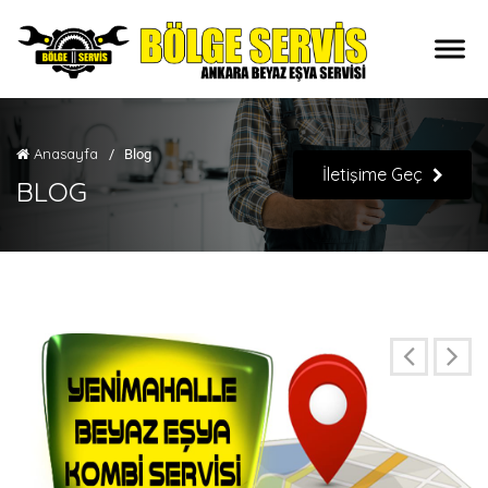
Anasayfa
/
Blog
İletişime Geç
BLOG