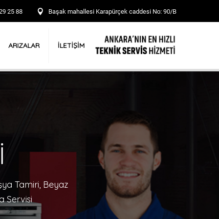
29 25 88
Başak mahallesi Karapürçek caddesi No: 90/B
İLETİŞİM
ARIZALAR
İ
şya Tamiri, Beyaz
a Servisi