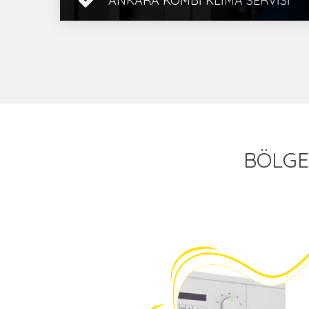
ANKARA KOMBI KLIMA SERVISI
Ankara Kombi Klima Servisi, Beyaz
Eşya Servisi, Bölge Servis, Ankara
Kombi Klima Tamircisi, 1 Yıl Garanti,
Hızlı Servis, Mü� ...
İncele
BÖLGE