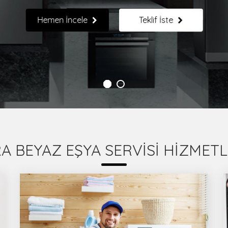
Hemen İncele
Teklif İste
A BEYAZ EŞYA SERVİSİ HİZMETL