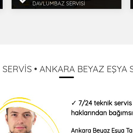
DAVLUMBAZ SERVISI
Ankara Ocak Fırın Davlumbaz
Servisi, Beyaz Eşya Servisi, Bölge
Servis, Ankara Ankara Ocak Fırın
Tamircisi 1 Yıl Garanti, H� ...
İncele
 SERVİS • ANKARA BEYAZ EŞYA S
✓
7/24 teknik servi
haklarından bağımsız 
Ankara Beyaz Eşya Tam