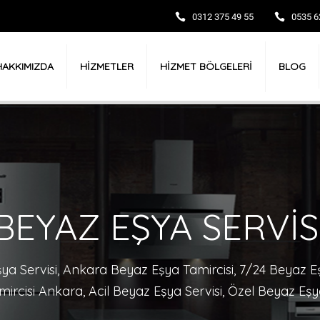
0312 375 49 55
0535 6
HAKKIMIZDA
BLOG
HİZMETLER
HİZMET BÖLGELERİ
BEYAZ EŞYA SERVİS
a Servisi, Ankara Beyaz Eşya Tamircisi, 7/24 Beyaz E
ircisi Ankara, Acil Beyaz Eşya Servisi, Özel Beyaz Eşy