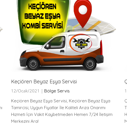
Keçiören Beyaz Eşya Servisi
Ç
12/Ocak/2021 |
1
Bölge Servis
Keçiören Beyaz Eşya Servisi, Keçiören Beyaz Eşya
Ç
mı
Tamircisi, Uygun Fiyatlar İle Kaliteli Arıza Onarımı
T
Hizmeti İçin Vakit Kaybetmeden Hemen 7/24 İletişim
H
Merkezini Ara!
M