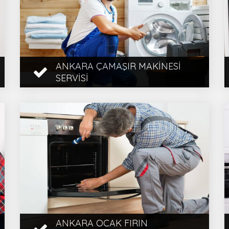
ANKARA ÇAMAŞIR MAKINESI
SERVISI
Ankara Çamaşır Makinesi Servisi,
Beyaz Eşya Servisi, Bölge Servis,
Ankara Çamaşır Makinesi Tamircisi,
1 Yıl Garanti, Hız ...
İncele
ANKARA OCAK FIRIN