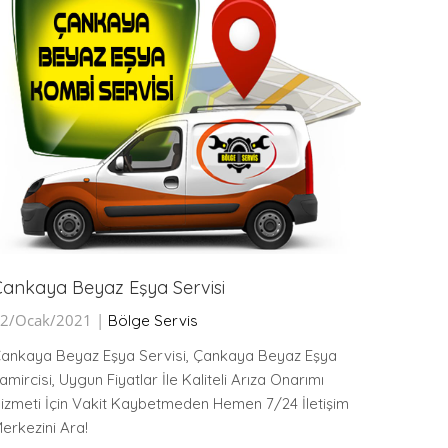
ankaya Beyaz Eşya Servisi
Mamak 
2/Ocak/2021 |
12/Oca
Bölge Servis
ankaya Beyaz Eşya Servisi, Çankaya Beyaz Eşya
Mamak B
amircisi, Uygun Fiyatlar İle Kaliteli Arıza Onarımı
Tamircis
izmeti İçin Vakit Kaybetmeden Hemen 7/24 İletişim
Hizmeti
erkezini Ara!
Merkezin