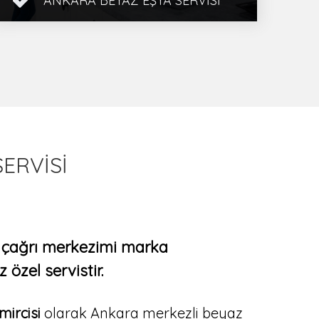
ANKARA BEYAZ EŞYA SERVISI
Ankara Beyaz Eşya Servisi Olarak
Hızlı Onarım Sağlıyor, Uzman Teknik
Personelimiz İle Uzun Süre Dayanıklı
ve 1 Yıl Gara ...
İncele
ERVİSİ
s çağrı merkezimi marka
özel servistir.
ircisi
olarak Ankara merkezli beyaz