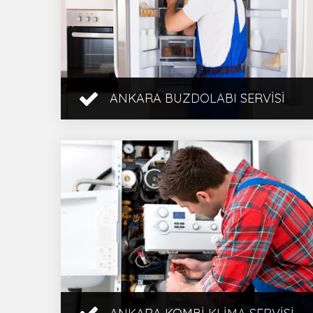
ANKARA BUZDOLABI SERVISI
Ankara Buzdolabı Servisi, Buzdolabı
ve Derin Dondurucu Tamiri
Konusunda Güvenilir ve Kaliteli
Hizmet, Uygun Fiyat, Gününde ve ...
İncele