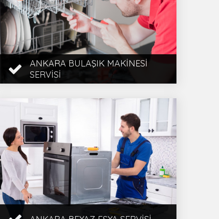
ANKARA BULAŞIK MAKINESI
SERVISI
Ankara Bulaşık Makinesi Servisi,
Beyaz Eşya Servisi, Bölge Servis,
Ankara Bulaşık Makinesi Tamircisi, 1
Yıl Garanti, Hızl ...
İncele